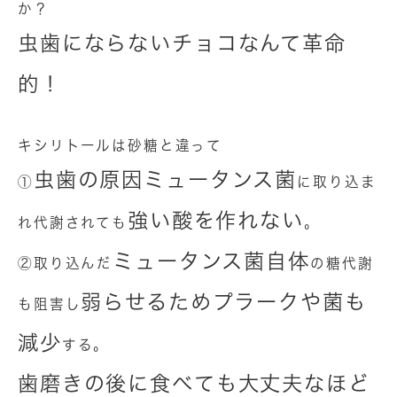
か？
虫歯にならないチョコなんて革命
的！
キシリトールは砂糖と違って
虫歯の原因ミュータンス菌
①
に取り込ま
強い酸を作れない
れ代謝されても
。
ミュータンス菌自体
②取り込んだ
の糖代謝
弱らせるためプラークや菌も
も阻害し
減少
する。
歯磨きの後に食べても大丈夫なほど