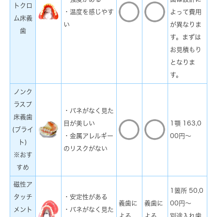
トクロ
・温度を感じやす
よって費用
ム床義
い
が異なりま
歯
す。まずは
お見積もり
となりま
す。
ノンク
ラスプ
・バネがなく見た
床義歯
目が美しい
1顎 163,0
(ブライ
・金属アレルギー
00円～
ト)
のリスクがない
※おす
すめ
磁性ア
1箇所 50,0
タッチ
・安定性がある
義歯に
義歯に
00円～
メント
・バネがなく見た
よる
よる
別途入れ歯