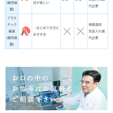
(維持装
目が美しい
代必要
置)
プラス
チック
保険適用
・はじめての方に
義歯
別途入れ歯
おすすめ
(維持装
代必要
置)