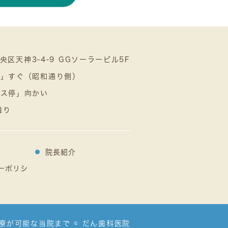
中央区天神3-4-9 GGソーラービル5F
口」すぐ（昭和通り側）
バス停」向かい
隣り
院長紹介
ーポリシ
が可能な当院まで © だん歯科医院